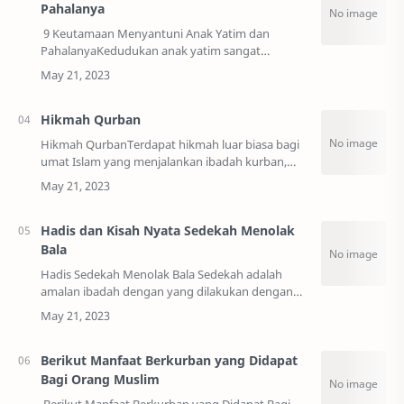
Pahalanya
9 Keutamaan Menyantuni Anak Yatim dan
PahalanyaKedudukan anak yatim sangat
istimewa di mata Islam, tak heran jika anjuran
menyantuni anak yatim sangat ditekankan oleh
Allah S…
Hikmah Qurban
Hikmah QurbanTerdapat hikmah luar biasa bagi
umat Islam yang menjalankan ibadah kurban,
sehingga bagi mereka yang telah mampu
dianjurkan untuk segera melaksanakannya.
Lantas, apa s…
Hadis dan Kisah Nyata Sedekah Menolak
Bala
Hadis Sedekah Menolak Bala Sedekah adalah
amalan ibadah dengan yang dilakukan dengan
mengeluarkan harta atau tenaga kepada orang
yang membutuhkan, mendanai sebuah kegiatan
sosial …
Berikut Manfaat Berkurban yang Didapat
Bagi Orang Muslim
Berikut Manfaat Berkurban yang Didapat Bagi