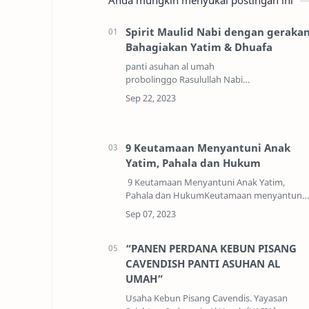
Anda mungkin menyukai postingan ini
Spirit Maulid Nabi dengan geraka
Bahagiakan Yatim & Dhuafa
panti asuhan al umah
probolinggo Rasulullah Nabi
Muhammad Shallallahu alaihi
wasallam (SAW) bagi umat Islam di seluruh
dunia adalah uswah hasanah atau suri…
9 Keutamaan Menyantuni Anak
Yatim, Pahala dan Hukum
9 Keutamaan Menyantuni Anak Yatim,
Pahala dan HukumKeutamaan menyantuni
anak yatim serta hukumnya dalam islam
yang perlu kita ketahui. Apa saja sih ? Beriku
ini akan kami ba…
“PANEN PERDANA KEBUN PISANG
CAVENDISH PANTI ASUHAN AL
UMAH”
Usaha Kebun Pisang Cavendis. Yayasan