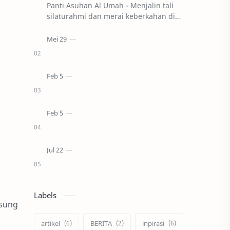
Panti Asuhan Al Umah - Menjalin tali
silaturahmi dan merai keberkahan di
bulan suci Ramadhan, BEM FISIP UPM
melaksanakan kegiatan Safari
Ramadhan d…
a
Labels
gsung
artikel
BERITA
inpirasi