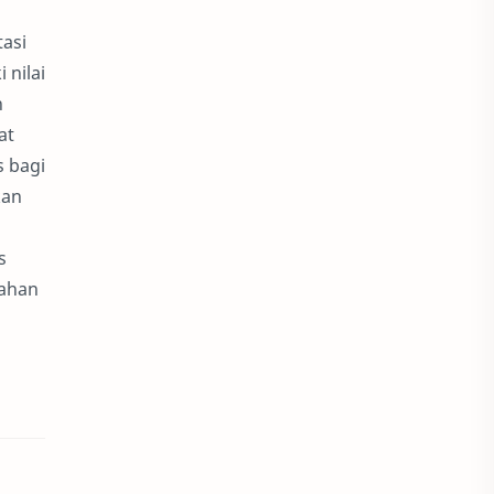
asi
 nilai
n
at
s bagi
kan
s
kahan