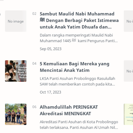
n
Sambut Maulid Nabi Muhammad
ﷺ Dengan Berbagi Paket Istimewa
untuk Anak Yatim Dhuafa dan
Penghafal Qur'an 1445 H
Dalam rangka memperingati Maulid Nabi
Muhammad ﷺ 1445 kami Pengurus Panti
Asuhan Al Umah Probolinggo akan
mengadakan peringatan Maulid Nabi
Muhammad ﷺ&nbs…
5 Kemuliaan Bagi Mereka yang
Mencintai Anak Yatim
LKSA Panti Asuhan Probolinggo Rasulullah
SAW telah memberikan contoh pada kita
untuk mencintai dan menyayangi anak
t
yatim, terlebih adalah mereka yang masih
kecil, bergantung h…
Alhamdulillah PERINGKAT
Akreditasi MENINGKAT
Akreditasi Panti Asuhan di Kota Probolinggo
telah terlaksana. Panti Asuhan Al Umah Nilai