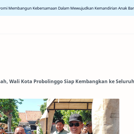
yomi Membangun Kebersamaan Dalam Mewujudkan Kemandirian Anak Ba
ah, Wali Kota Probolinggo Siap Kembangkan ke Seluru