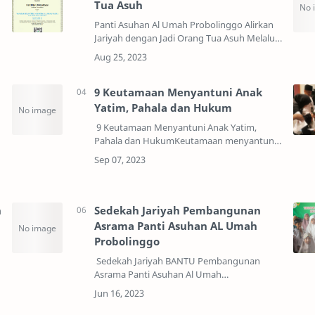
Tua Asuh
o
Panti Asuhan Al Umah Probolinggo Alirkan
Jariyah dengan Jadi Orang Tua Asuh Melalui
Program Wali Yatim di Panti Asuhan Al Umah
ProbolinggoSahabat, Tanpa kita sadari di lu…
9 Keutamaan Menyantuni Anak
Yatim, Pahala dan Hukum
9 Keutamaan Menyantuni Anak Yatim,
Pahala dan HukumKeutamaan menyantuni
anak yatim serta hukumnya dalam islam
yang perlu kita ketahui. Apa saja sih ? Berikut
ini akan kami ba…
n
Sedekah Jariyah Pembangunan
Asrama Panti Asuhan AL Umah
Probolinggo
Sedekah Jariyah BANTU Pembangunan
Asrama Panti Asuhan Al Umah
ProbolinggoPANTI ASUHAN
PROBOLINGGOPanti Asuhan Al Umah Putra
yang terletak di Kota Probolinggo adalah