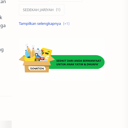
kan
SEDEKAH JARIYAH
k
ZAKAT
uga
ng
n