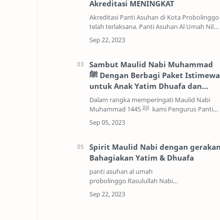
Akreditasi MENINGKAT
Akreditasi Panti Asuhan di Kota Probolingg
telah terlaksana. Panti Asuhan Al Umah Nilai
Meningkat .AKREDITASI B PANTI ASUHAN AL
UMAH PROBOLINGGOAkreditasi ini
langsung ditan…
Sambut Maulid Nabi Muhammad
ﷺ Dengan Berbagi Paket Istimewa
untuk Anak Yatim Dhuafa dan
Penghafal Qur'an 1445 H
Dalam rangka memperingati Maulid Nabi
Muhammad ﷺ 1445 kami Pengurus Panti
Asuhan Al Umah Probolinggo akan
mengadakan peringatan Maulid Nabi
Muhammad ﷺ&nbs…
Spirit Maulid Nabi dengan geraka
Bahagiakan Yatim & Dhuafa
panti asuhan al umah
probolinggo Rasulullah Nabi
Muhammad Shallallahu alaihi
wasallam (SAW) bagi umat Islam di seluruh
dunia adalah uswah hasanah atau suri…