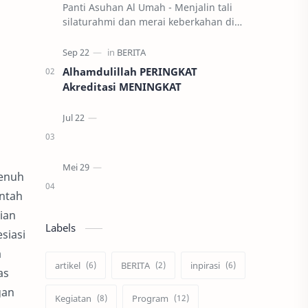
Panti Asuhan Al Umah - Menjalin tali
silaturahmi dan merai keberkahan di
bulan suci Ramadhan, BEM FISIP UPM
melaksanakan kegiatan Safari
Ramadhan d…
Alhamdulillah PERINGKAT
Akreditasi MENINGKAT
penuh
intah
ian
Labels
siasi
a
artikel
BERITA
inpirasi
as
gan
Kegiatan
Program