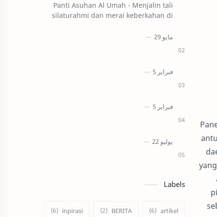
Panti Asuhan Al Umah - Menjalin tali
silaturahmi dan merai keberkahan di
bulan suci Ramadhan, BEM FISIP UPM
melaksanakan kegiatan Safari
Ramadhan d…
Pane
antu
da
yang
Labels
p
se
inpirasi
BERITA
artikel