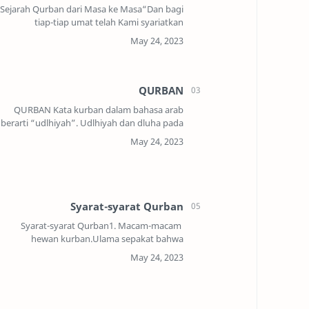
Sejarah Qurban dari Masa ke Masa“Dan bagi
tiap-tiap umat telah Kami syariatkan
penyembelihan (qurban), supaya mereka
menyebut nama Allah terhadap binatang
ternak yang telah direzki…
QURBAN
QURBAN Kata kurban dalam bahasa arab
berarti “udlhiyah”. Udlhiyah dan dluha pada
awalnya bermakna “waktu dluha” yaitu
waktu antara dari pukul 7 pagi hingga pukul
11 siang. Kem…
Syarat-syarat Qurban
Syarat-syarat Qurban1. Macam-macam
hewan kurban.Ulama sepakat bahwa
sesungguhnya hewan kurban itu tidak sah
kecuali dari hewan ternak, yaitu : unta, sapi
(termasuk kerbau), k…