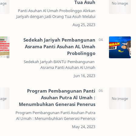
Tua Asuh
Panti Asuhan Al Umah Probolinggo Alirkan
Jariyah dengan Jadi Orang Tua Asuh Melalui
Program Wali Yatim di Panti Asuhan Al Umah
ProbolinggoSahabat, Tanpa kita sadari di lu…
Sedekah Jariyah Pembangunan
Asrama Panti Asuhan AL Umah
Probolinggo
Sedekah Jariyah BANTU Pembangunan
Asrama Panti Asuhan Al Umah
ProbolinggoPANTI ASUHAN
PROBOLINGGOPanti Asuhan Al Umah Putra
yang terletak di Kota Probolinggo adalah
Program Pembangunan Panti
rumah bag…
Asuhan Putra Al Umah :
Menumbuhkan Generasi Penerus
Berkarakter
Program Pembangunan Panti Asuhan Putra
Al Umah : Menumbuhkan Generasi Penerus
Berkarakter : yuk jadikan perbuatan baik
menjadi amal jariyah kita bersama Panti
asuhan merupakan lemb…