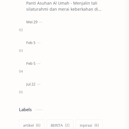
Panti Asuhan Al Umah - Menjalin tali
silaturahmi dan merai keberkahan di
bulan suci Ramadhan, BEM FISIP UPM
melaksanakan kegiatan Safari
Ramadhan d…
Labels
artikel
BERITA
inpirasi