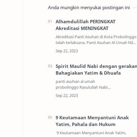
Anda mungkin menyukai postingan ini
Alhamdulillah PERINGKAT
Akreditasi MENINGKAT
Akreditasi Panti Asuhan di Kota Probolingg
telah terlaksana. Panti Asuhan Al Umah Nilai
Meningkat .AKREDITASI B PANTI ASUHAN AL
UMAH PROBOLINGGOAkreditasi ini
langsung ditan…
Spirit Maulid Nabi dengan geraka
Bahagiakan Yatim & Dhuafa
panti asuhan al umah
probolinggo Rasulullah Nabi
Muhammad Shallallahu alaihi
wasallam (SAW) bagi umat Islam di seluruh
dunia adalah uswah hasanah atau suri…
9 Keutamaan Menyantuni Anak
Yatim, Pahala dan Hukum
9 Keutamaan Menyantuni Anak Yatim,