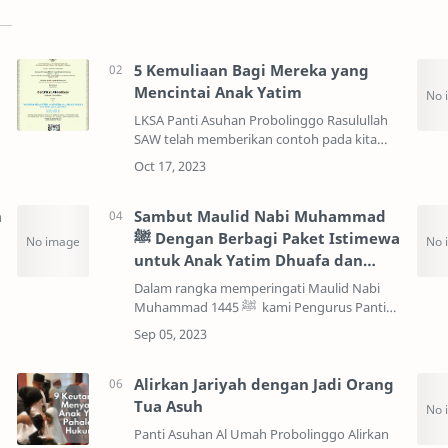
5 Kemuliaan Bagi Mereka yang
Mencintai Anak Yatim
o
LKSA Panti Asuhan Probolinggo Rasulullah
SAW telah memberikan contoh pada kita
untuk mencintai dan menyayangi anak
yatim, terlebih adalah mereka yang masih
kecil, bergantung h…
n
Sambut Maulid Nabi Muhammad
ﷺ Dengan Berbagi Paket Istimewa
untuk Anak Yatim Dhuafa dan
Penghafal Qur'an 1445 H
Dalam rangka memperingati Maulid Nabi
Muhammad ﷺ 1445 kami Pengurus Panti
Asuhan Al Umah Probolinggo akan
mengadakan peringatan Maulid Nabi
Muhammad ﷺ&nbs…
Alirkan Jariyah dengan Jadi Orang
Tua Asuh
Panti Asuhan Al Umah Probolinggo Alirkan