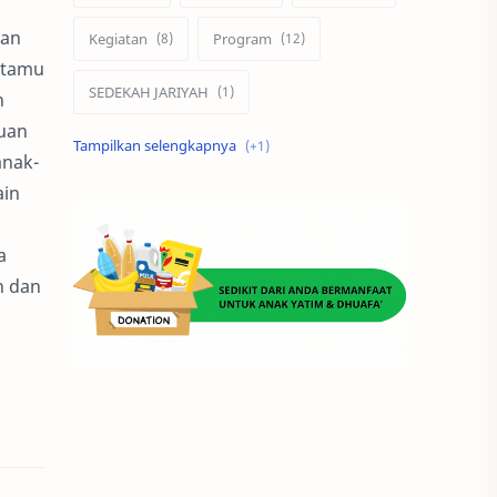
kan
Kegiatan
Program
 tamu
SEDEKAH JARIYAH
n
juan
ZAKAT
anak-
ain
a
h dan